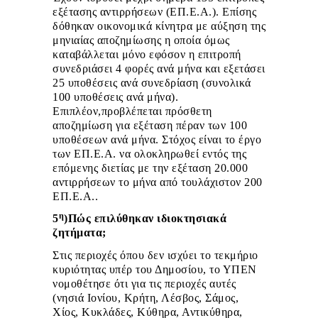
εξέτασης αντιρρήσεων (ΕΠ.Ε.Α.). Επίσης
δόθηκαν οικονομικά κίνητρα με αύξηση της
μηνιαίας αποζημίωσης η οποία όμως
καταβάλλεται μόνο εφόσον η επιτροπή
συνεδριάσει 4 φορές ανά μήνα και εξετάσει
25 υποθέσεις ανά συνεδρίαση (συνολικά
100 υποθέσεις ανά μήνα).
Επιπλέον,προβλέπεται πρόσθετη
αποζημίωση για εξέταση πέραν των 100
υποθέσεων ανά μήνα. Στόχος είναι το έργο
των ΕΠ.Ε.Α. να ολοκληρωθεί εντός της
επόμενης διετίας με την εξέταση 20.000
αντιρρήσεων το μήνα από τουλάχιστον 200
ΕΠ.Ε.Α..
η
5
)Πώς επιλύθηκαν ιδιοκτησιακά
ζητήματα;
Στις περιοχές όπου δεν ισχύει το τεκμήριο
κυριότητας υπέρ του Δημοσίου, το ΥΠΕΝ
νομοθέτησε ότι για τις περιοχές αυτές
(νησιά Ιονίου, Κρήτη, Λέσβος, Σάμος,
Χίος, Κυκλάδες, Κύθηρα, Αντικύθηρα,