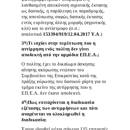
λανθασμένη απεικόνιση αγροτικής έκτασης
ως δασικής, η παράλειψη εκ παραδρομής,
της αποτύπωσης σαφώς δασικής έκτασης
εντός ευρύτερης άλλης μορφής (αγροτικής
κλπ) και το αντίστροφο (σ.σ.:
αναλυτικά
153394/919/12.04.2017 Υ.Α
.
)
η
3
)
Τι ισχύει στην περίπτωση που η
αντίρρηση ενός πολίτη δεν γίνει
αποδεκτή από την αρμόδια ΕΠ.Ε.Α.;
Ο πολίτης έχει το δικαίωμα άσκησης
αίτησης ακύρωσης ενώπιον του
Συμβουλίου της Επικρατείας κατά της
πράξης κύρωσης του δασικού χάρτη για το
τμήμα εκείνο της αντίρρησης που η
ΕΠ.Ε.Α. δεν έκανε αποδεκτό.
η
4
)
Πως επιταχύνεται η διαδικασία
εξέτασης των αντιρρήσεων και πότε
αναμένεται να ολοκληρωθεί η
διαδικασία;
Έχουν ιδρυθεί μέχρι σήμερα 135 επιτροπές