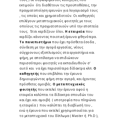
εκτιμούν ότι διαθέτουν τις προϋποθέσεις, την
πραγματοποίηση ερευνών για λογαριασμό τους
, τις οποίες και χρηματοδοτούν. Οι καθηγητές
επιλέγουν μεταπτυχιακούς φοιτητές με τους
οποίους τις πραγματοποιούν υπό την εποπτεία
τους. Έτσι κερδίζουν όλοι.
Η εταιρεία
που
κερδίζει κάνοντας ποιοτική έρευνα φθηνότερα.
Το πανεπιστήμιο
που έχει πρόσθετα έσοδα ,
σύνδεση με την αγορά εργασίας, νέους
σύγχρονους εξοπλισμούς στα εργαστήρια και
φήμη, με αποτέλεσμα να επιδιώκουν
περισσότεροι φοιτητές να εκπαιδευθούν σ’
αυτό και να έχει περισσότερα δίδακτρα κλπ.
Ο
καθηγητής
που επιβλέπει την έρευνα
δημιουργώντας φήμη στην αγορά, και έχοντας
πρόσθετες αμοιβές.
Ο μεταπτυχιακός
φοιτητής
που εκτελεί την έρευνα αφού η
εταιρεία καλύπτει τα δίδακτρα σπουδών του
και έχει και αμοιβή ( υποτροφία που πληρώνει
η εταιρεία ) που καλύπτει τη διαβίωσή του ,
ενώ η έρευνα που εκτελεί χρησιμοποιείται για
το μεταπτυχιακό του δίπλωμα ( Master ή Ph.D ),