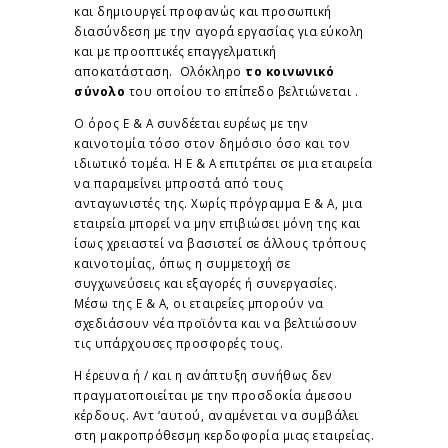
και δημιουργεί προφανώς και προσωπική
διασύνδεση με την αγορά εργασίας για εύκολη
και με προοπτικές επαγγελματική
αποκατάσταση. Ολόκληρο
το κοινωνικό
σύνολο
του οποίου το επίπεδο βελτιώνεται .
Ο όρος Ε & Α συνδέεται ευρέως με την
καινοτομία τόσο στον δημόσιο όσο και τον
ιδιωτικό τομέα. Η Ε & Α επιτρέπει σε μια εταιρεία
να παραμείνει μπροστά από τους
ανταγωνιστές της. Χωρίς πρόγραμμα Ε & Α, μια
εταιρεία μπορεί να μην επιβιώσει μόνη της και
ίσως χρειαστεί να βασιστεί σε άλλους τρόπους
καινοτομίας, όπως η συμμετοχή σε
συγχωνεύσεις και εξαγορές ή συνεργασίες.
Μέσω της Ε & Α, οι εταιρείες μπορούν να
σχεδιάσουν νέα προϊόντα και να βελτιώσουν
τις υπάρχουσες προσφορές τους.
Η έρευνα ή / και η ανάπτυξη συνήθως δεν
πραγματοποιείται με την προσδοκία άμεσου
κέρδους. Αντ ‘αυτού, αναμένεται να συμβάλει
στη μακροπρόθεσμη κερδοφορία μιας εταιρείας.