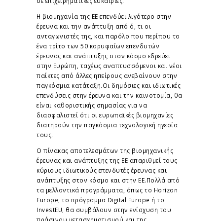
σε επιχειρηματικές ευκαιρίες.
Η βιομηχανία της ΕΕ επενδύει λιγότερο στην
έρευνα και την ανάπτυξη από ό, τι οι
ανταγωνιστές της, και παρόλο που περίπου το
ένα τρίτο των 50 κορυφαίων επενδυτών
έρευνας και ανάπτυξης στον κόσμο εδρεύει
στην Ευρώπη, ταχέως αναπτυσσόμενοι και νέοι
παίκτες από άλλες ηπείρους ανεβαίνουν στην
παγκόσμια κατάταξη.Οι δημόσιες και ιδιωτικές
επενδύσεις στην έρευνα και την καινοτομία, θα
είναι καθοριστικής σημασίας για να
διασφαλιστεί ότι οι ευρωπαϊκές βιομηχανίες
διατηρούν την παγκόσμια τεχνολογική ηγεσία
τους.
Ο πίνακας αποτελεσμάτων της βιομηχανικής
έρευνας και ανάπτυξης της ΕΕ απαριθμεί τους
κύριους ιδιωτικούς επενδυτές έρευνας και
ανάπτυξης στον κόσμο και στην ΕΕ.Πολλά από
τα μελλοντικά προγράμματα, όπως το Horizon
Europe, το πρόγραμμα Digital Europe ή το
InvestEU, θα συμβάλουν στην ενίσχυση του
πράσινου μετασχηματισμού και της