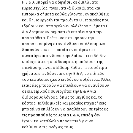
Η Ε & Α μπορεί να οδηγήσει σε διπλώματα
ευρεσιτεχνίας, πνευματικά δικαιώματα και
εμπορικά σήματα καθώς γίνονται ανακαλύψεις
και δημιουργούνται προϊόντα.Οι εταιρείες που
ιδρύουν και απασχολούν ολόκληρα τμήματα Ε
& Α δεσμεύουν σημαντικά κεφάλαια για την
προσπάθεια. Πρέπει να εκτιμήσουν την
προσαρμοσμένη στον κίνδυνο απόδοση των
δαπανών τους – η οποία αναπόφευκτα
συνεπάγεται κίνδυνο κεφαλαίου – επειδή δεν
υπάρχει άμεση απόδοση και η απόδοση της
επένδυσης είναι αβέβαιη. Καθώς περισσότερα
χρήματα επενδύονται στην Ε & Α, το επίπεδο
του κεφαλαιουχικού κινδύνου αυξάνεται. Άλλες
εταιρείες μπορούν να επιλέξουν να αναθέσουν
σε εξωτερικούς συνεργάτες την Ε & Α για
διάφορους λόγους, όπως το μέγεθος και το
κόστος.Πολλές μικρές και μεσαίες επιχειρήσεις
μπορεί να επιλέξουν να αναθέσουν σε τρίτους
τις προσπάθειές τους για Ε & Α, επειδή δεν
έχουν το κατάλληλο προσωπικό για να
καλύψουν τις ανάγκες τους.