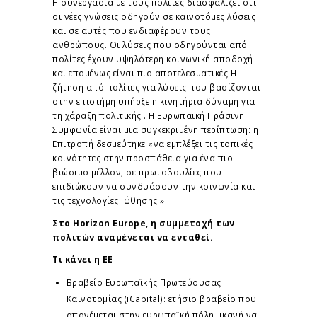
Η συνεργασία με τους πολίτες διασφαλίζει ότι
οι νέες γνώσεις οδηγούν σε καινοτόμες λύσεις
και σε αυτές που ενδιαφέρουν τους
ανθρώπους. Οι λύσεις που οδηγούνται από
πολίτες έχουν υψηλότερη κοινωνική αποδοχή
και επομένως είναι πιο αποτελεσματικές.Η
ζήτηση από πολίτες για λύσεις που βασίζονται
στην επιστήμη υπήρξε η κινητήρια δύναμη για
τη χάραξη πολιτικής . Η Ευρωπαϊκή Πράσινη
Συμφωνία είναι μια συγκεκριμένη περίπτωση: η
Επιτροπή δεσμεύτηκε «να εμπλέξει τις τοπικές
κοινότητες στην προσπάθεια για ένα πιο
βιώσιμο μέλλον, σε πρωτοβουλίες που
επιδιώκουν να συνδυάσουν την κοινωνία και
τις τεχνολογίες ώθησης ».
Στο Horizon Europe, η συμμετοχή των
πολιτών αναμένεται να ενταθεί.
Τι κάνει η ΕΕ
Βραβείο Ευρωπαϊκής Πρωτεύουσας
Καινοτομίας (iCapital): ετήσιο βραβείο που
απονέμεται στην ευρωπαϊκή πόλη, ικανή να