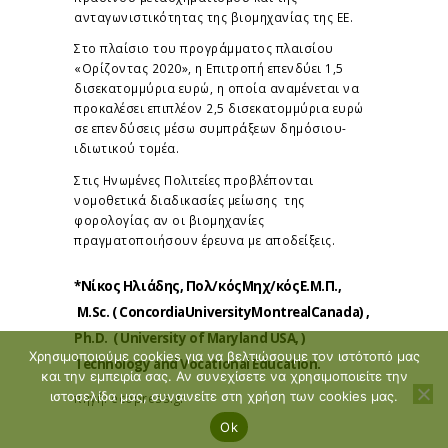
ανταγωνιστικότητας της βιομηχανίας της ΕΕ.
Στο πλαίσιο του προγράμματος πλαισίου
«Ορίζοντας 2020», η Επιτροπή επενδύει 1,5
δισεκατομμύρια ευρώ, η οποία αναμένεται να
προκαλέσει επιπλέον 2,5 δισεκατομμύρια ευρώ
σε επενδύσεις μέσω συμπράξεων δημόσιου-
ιδιωτικού τομέα.
Στις Ηνωμένες Πολιτείες προβλέπονται
νομοθετικά διαδικασίες μείωσης της
φορολογίας αν οι βιομηχανίες
πραγματοποιήσουν έρευνα με αποδείξεις.
*Νίκος Ηλιάδης, Πολ/κόςΜηχ/κόςΕ.Μ.Π.,
M.Sc. ( ConcordiaUniversityMontrealCanada) ,
Ph.D. ( University of Maryland USA, )
Χρησιμοποιούμε cookies για να βελτιώσουμε τον ιστότοπό μας
Technology and Vocational Education.
και την εμπειρία σας. Αν συνεχίσετε να χρησιμοποιείτε την
ιστοσελίδα μας, συναινείτε στη χρήση των cookies μας.
πηγή: ecopress.gr
Ok