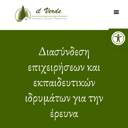
Ανοίξτε τη γραμμή εργαλείων
ΑΡΧΙΚΗ
ΥΠΗΡΕΣΙΕΣ
Διασύνδεση
ΕΡΓΑ
επιχειρήσεων και
ΔΑΣΙΚΟΙ ΧΑΡΤΕΣ
ΨΗΦΙΑΚΗ
εκπαιδευτικών
ΧΑΡΤΟΓΡΑΦΗΣΗ
ΝΕΑ
ιδρυμάτων για την
ΕΠΙΚΟΙΝΩΝΙΑ
έρευνα