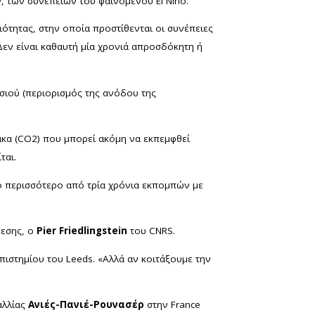
ν, των συνεπειών του φαινομένου El Niño.
ιότητας, στην οποία προστίθενται οι συνέπειες
«Δεν είναι καθαυτή μία χρονιά απροσδόκητη ή
ισιού (περιορισμός της ανόδου της
ακα (CO2) που μπορεί ακόμη να εκπεμφθεί
ται.
γο περισσότερο από τρία χρόνια εκπομπών με
θεσης, ο
Pier Friedlingstein
του CNRS.
επιστημίου του Leeds. «Αλλά αν κοιτάξουμε την
αλλίας
Ανιές-Πανιέ-Ρουνασέρ
στην France