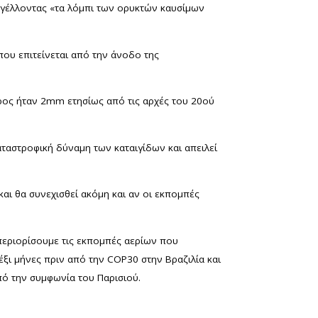
ταγγέλλοντας «τα λόμπι των ορυκτών καυσίμων
 που επιτείνεται από την άνοδο της
ρος ήταν 2mm ετησίως από τις αρχές του 20ού
αταστροφική δύναμη των καταιγίδων και απειλεί
αι θα συνεχισθεί ακόμη και αν οι εκπομπές
 περιορίσουμε τις εκπομπές αερίων που
έξι μήνες πριν από την COP30 στην Βραζιλία και
πό την συμφωνία του Παρισιού.