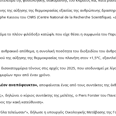
ποτέλεσμα της φυσιολογικής διακύμανσης του κλίματος και, κατά βάσι
ένης της αύξησης της θερμοκρασίας εξαιτίας της ανθρώπινης δραστηρ
he Kassou του CNRS (Centre National de la Recherche Scientifique). 
.
ακόμα το πλέον φιλόδοξο κατώφλι που είχε θέσει η συμφωνία του Παρ
.
Το ανθρακικό απόθεμα, η συνολική ποσότητα του διοξειδίου του άνθρ
ού της αύξησης της θερμοκρασίας του πλανήτη στον +1,5°C, εξαντλεί
 δισεκατομμύρια τόνους στις αρχές του 2025, που ισοδυναμεί με λί
μμυρίων πριν από έναν χρόνο.
πλέον αναπόφευκτο»,
αποφαίνεται ένας από τους συντάκτες της έκ
, δηλώνει ο κύριος συντάκτης της μελέτης, ο Piers Forster του Παν
ρος την κακή κατεύθυνση».
 “όλα τελείωσαν”», δήλωσε η υπουργός Οικολογικής Μετάβασης της Γ