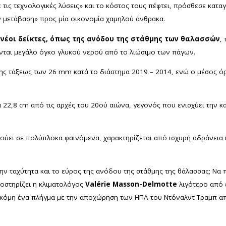
με τις τεχνολογικές λύσεις» και το κόστος τους πέφτει, πρόσθεσε κα
 μετάβαση» προς μία οικονομία χαμηλού άνθρακα.
 νέοι δείκτες, όπως της ανόδου της στάθμης των θαλασσών
,
νται μεγάλο όγκο γλυκού νερού από το λιώσιμο των πάγων.
της τάξεως των 26 mm κατά το διάστημα 2019 – 2014, ενώ ο μέσος ό
22,8 cm από τις αρχές του 20ού αιώνα, γεγονός που ενισχύει την κ
ύει σε πολύπλοκα φαινόμενα, χαρακτηρίζεται από ισχυρή αδράνεια κ
ην ταχύτητα και το εύρος της ανόδου της στάθμης της θάλασσας; Να
οστηρίζει η κλιματολόγος
Valérie Masson-Delmotte
λιγότερο από 
ί ακόμη ένα πλήγμα με την αποχώρηση των ΗΠΑ του Ντόναλντ Τραμπ α