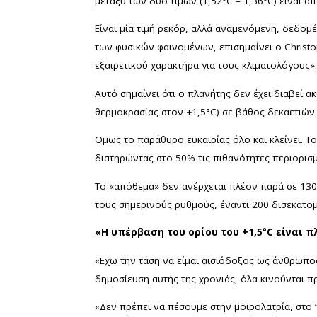
μεταξύ των δύο τιμών (1,52°C – 1,36°C) είναι α
Είναι μία τιμή ρεκόρ, αλλά αναμενόμενη, δεδομ
των φυσικών φαινομένων, επισημαίνει ο Christop
εξαιρετικού χαρακτήρα για τους κλιματολόγους»
Αυτό σημαίνει ότι ο πλανήτης δεν έχει διαβεί 
θερμοκρασίας στον +1,5°C) σε βάθος δεκαετιών
Ομως το παράθυρο ευκαιρίας όλο και κλείνει. 
διατηρώντας στο 50% τις πιθανότητες περιορισμ
Το «απόθεμα» δεν ανέρχεται πλέον παρά σε 130
τους σημερινούς ρυθμούς, έναντι 200 δισεκατο
«Η υπέρβαση του ορίου του +1,5°C είναι 
«Εχω την τάση να είμαι αισιόδοξος ως άνθρωπος»
δημοσίευση αυτής της χρονιάς, όλα κινούνται π
«Δεν πρέπει να πέσουμε στην μοιρολατρία, στο