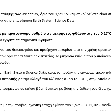
τάθμης των θαλασσών, όριο του 1,5°C: οι κλιματικοί δείκτες είναι 
ι στην επιθεώρηση Earth System Science Data.
ε πρωτόγνωρο ρυθμό στις μετρήσεις φθάνοντας τον 0,27°C α
 έγκριτα επιστημονικά ιδρύματα.
νο του θερμοκηπίου και προέρχονται κυρίως από την χρήση ορυκτών
ον όρο της τελευταίας δεκαετίας. Τα μικροσωματίδια που ρυπαίνουν
ρισθεί.
η Earth System Science Data, είναι το προϊόν της εργασίας ερευνητ
Επιτροπής για την Αλλαγή του Κλίματος (Giec) του ΟΗΕ, στην οποία 
οποιημένων σε ετήσια βάση δεικτών με βάση την έκθεση του Giec, χ
ση με την προβιομηχανική εποχή έφθασε τον 1,52°C. Ο +1,36°C οφεί