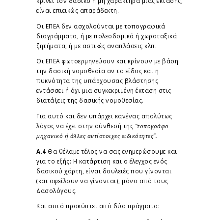
κρίνει τον δασικό ή μη χαρακτήρα μιας έκτασης,
είναι επιεικώς απαράδεκτη.
Οι ΕΠΕΑ δεν ασχολούνται με τοπογραφικά
διαγράμματα, ή με πολεοδομικά ή χωροταξικά
ζητήματα, ή με αστικές αναπλάσεις κλπ.
Οι ΕΠΕΑ φωτοερμηνεύουν και κρίνουν με βάση
την δασική νομοθεσία αν το είδος και η
πυκνότητα της υπάρχουσας βλάστησης
εντάσσει ή όχι μια συγκεκριμένη έκταση στις
διατάξεις της δασικής νομοθεσίας.
Για αυτό και δεν υπάρχει κανένας απολύτως
λόγος να έχει στην σύνθεσή της
“τοπογράφο
μηχανικό ή άλλες αντίστοιχες ειδικότητες”.
Α.4
Θα θέλαμε τέλος να σας ενημερώσουμε και
για το εξής: Η κατάρτιση και ο έλεγχος ενός
δασικού χάρτη, είναι δουλειές που γίνονται
(και οφείλουν να γίνονται), μόνο από τους
Δασολόγους.
Και αυτό προκύπτει από δύο πράγματα: