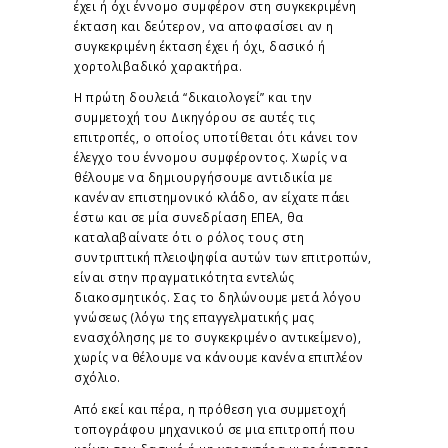
έχει ή όχι έννομο συμφέρον στη συγκεκριμένη
έκταση και δεύτερον, να αποφασίσει αν η
συγκεκριμένη έκταση έχει ή όχι, δασικό ή
χορτολιβαδικό χαρακτήρα.
Η πρώτη δουλειά “δικαιολογεί” και την
συμμετοχή του Δικηγόρου σε αυτές τις
επιτροπές, ο οποίος υποτίθεται ότι κάνει τον
έλεγχο του έννομου συμφέροντος. Χωρίς να
θέλουμε να δημιουργήσουμε αντιδικία με
κανέναν επιστημονικό κλάδο, αν είχατε πάει
έστω και σε μία συνεδρίαση ΕΠΕΑ, θα
καταλαβαίνατε ότι ο ρόλος τους στη
συντριπτική πλειοψηφία αυτών των επιτροπών,
είναι στην πραγματικότητα εντελώς
διακοσμητικός. Σας το δηλώνουμε μετά λόγου
γνώσεως (λόγω της επαγγελματικής μας
ενασχόλησης με το συγκεκριμένο αντικείμενο),
χωρίς να θέλουμε να κάνουμε κανένα επιπλέον
σχόλιο.
Από εκεί και πέρα, η πρόθεση για συμμετοχή
τοπογράφου μηχανικού σε μια επιτροπή που