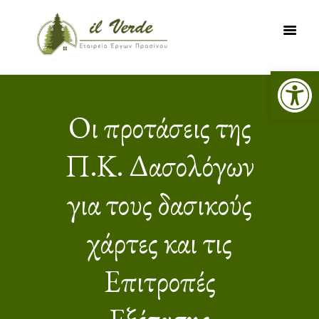
Ανοίξτε τη γραμμή εργαλείων
ΑΡΧΙΚΗ
ΥΠΗΡΕΣΙΕΣ
Οι προτάσεις της
ΕΡΓΑ
Π.Κ. Δασολόγων
ΔΑΣΙΚΟΙ ΧΑΡΤΕΣ
ΨΗΦΙΑΚΗ
για τους δασικούς
ΧΑΡΤΟΓΡΑΦΗΣΗ
ΝΕΑ
χάρτες και τις
ΕΠΙΚΟΙΝΩΝΙΑ
Επιτροπές
Εξέτασης