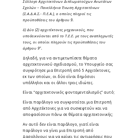
Σύλλογο Αρχιτεκτόνων Διπλωματούχων Ανωτάτων
Σχολών – Πανελλήνια Ένωση Αρχιτεκτόνων
(Σ.Α.Δ.Α.Σ.- Π.Ε.Α.), ο οποίος πληροί τις
προϋποθέσεις του άρθρου 9.
δ) Δύο (2) αρχιτέκτονες μηχανικούς, που
υποδεικνύονται από το Τ.Ε.Ε. με τους αναπληρωτές
τους, οι οποίοι πληρούν τις προϋποθέσεις του
άρθρου 9″.
Δηλαδή, για να αντιμετωπίσετε θέματα
αρχιτεκτονικού σχεδιασμού, το Υπουργείο σας
συγκρότησε μια Επιτροπή από 5 Αρχιτέκτονες,
εκ των οποίων, οι δύο είναι δημόσιοι
υπάλληλοι και οι άλλοι τρεις ιδιώτες.
Είναι “αρχιτεκτονικός φονταμενταλισμός” αυτό;
Είναι παράλογο να συγκροτείται μια Επιτροπή
από Αρχιτέκτονες για να συσκεφτούν και να
αποφασίσουν πάνω σε θέματα αρχιτεκτονικής;
Αν αυτό δεν είναι παράλογο, γιατί είναι
παράλογο να γίνει μια Επιτροπή από
Δασολόγους για να κρίνει τις αντιρρήσεις που