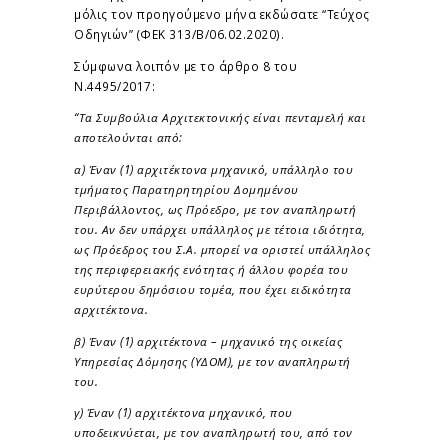
μόλις τον προηγούμενο μήνα εκδώσατε “Τεύχος
Οδηγιών” (ΦΕΚ 313/Β/06.02.2020).
Σύμφωνα λοιπόν με το άρθρο 8 του
Ν.4495/2017:
“Τα Συμβούλια Αρχιτεκτονικής είναι πενταμελή και
αποτελούνται από:
α) Έναν (1) αρχιτέκτονα μηχανικό, υπάλληλο του
τμήματος Παρατηρητηρίου Δομημένου
Περιβάλλοντος, ως Πρόεδρο, με τον αναπληρωτή
του. Αν δεν υπάρχει υπάλληλος με τέτοια ιδιότητα,
ως Πρόεδρος του Σ.Α. μπορεί να οριστεί υπάλληλος
της περιφερειακής ενότητας ή άλλου φορέα του
ευρύτερου δημόσιου τομέα, που έχει ειδικότητα
αρχιτέκτονα.
β) Έναν (1) αρχιτέκτονα – μηχανικό της οικείας
Υπηρεσίας Δόμησης (ΥΔΟΜ), με τον αναπληρωτή
του.
γ) Έναν (1) αρχιτέκτονα μηχανικό, που
υποδεικνύεται, με τον αναπληρωτή του, από τον