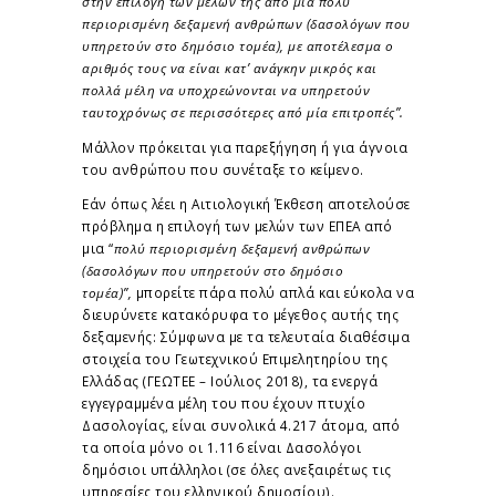
στην επιλογή των μελών της από μια πολύ
περιορισμένη δεξαμενή ανθρώπων (δασολόγων που
υπηρετούν στο δημόσιο τομέα), με αποτέλεσμα ο
αριθμός τους να είναι κατ’ ανάγκην μικρός και
πολλά μέλη να υποχρεώνονται να υπηρετούν
ταυτοχρόνως σε περισσότερες από μία επιτροπές”.
Μάλλον πρόκειται για παρεξήγηση ή για άγνοια
του ανθρώπου που συνέταξε το κείμενο.
Εάν όπως λέει η Αιτιολογική Έκθεση αποτελούσε
πρόβλημα η επιλογή των μελών των ΕΠΕΑ από
μια “
πολύ περιορισμένη δεξαμενή ανθρώπων
(δασολόγων που υπηρετούν στο δημόσιο
τομέα)”,
μπορείτε πάρα πολύ απλά και εύκολα να
διευρύνετε κατακόρυφα το μέγεθος αυτής της
δεξαμενής: Σύμφωνα με τα τελευταία διαθέσιμα
στοιχεία του Γεωτεχνικού Επιμελητηρίου της
Ελλάδας (ΓΕΩΤΕΕ – Ιούλιος 2018), τα ενεργά
εγγεγραμμένα μέλη του που έχουν πτυχίο
Δασολογίας, είναι συνολικά 4.217 άτομα, από
τα οποία μόνο οι 1.116 είναι Δασολόγοι
δημόσιοι υπάλληλοι (σε όλες ανεξαιρέτως τις
υπηρεσίες του ελληνικού δημοσίου).