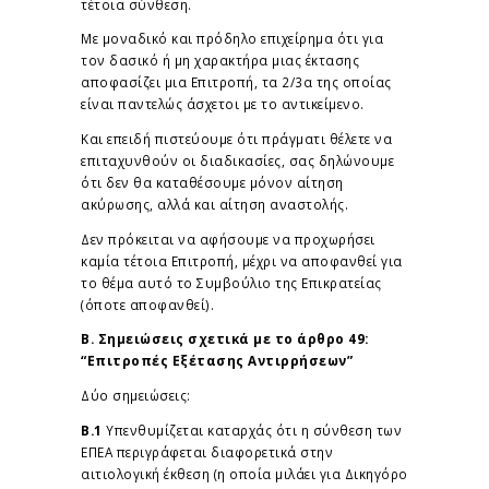
τέτοια σύνθεση.
Με μοναδικό και πρόδηλο επιχείρημα ότι για
τον δασικό ή μη χαρακτήρα μιας έκτασης
αποφασίζει μια Επιτροπή, τα 2/3α της οποίας
είναι παντελώς άσχετοι με το αντικείμενο.
Και επειδή πιστεύουμε ότι πράγματι θέλετε να
επιταχυνθούν οι διαδικασίες, σας δηλώνουμε
ότι δεν θα καταθέσουμε μόνον αίτηση
ακύρωσης, αλλά και αίτηση αναστολής.
Δεν πρόκειται να αφήσουμε να προχωρήσει
καμία τέτοια Επιτροπή, μέχρι να αποφανθεί για
το θέμα αυτό το Συμβούλιο της Επικρατείας
(όποτε αποφανθεί).
Β. Σημειώσεις σχετικά με το άρθρο 49:
“Επιτροπές Εξέτασης Αντιρρήσεων”
Δύο σημειώσεις:
Β.1
Υπενθυμίζεται καταρχάς ότι η σύνθεση των
ΕΠΕΑ περιγράφεται διαφορετικά στην
αιτιολογική έκθεση (η οποία μιλάει για Δικηγόρο