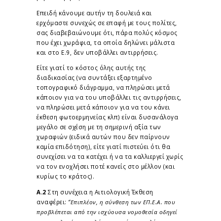
Επειδή κάνουμε αυτήν τη δουλειά και
ερχόμαστε συνεχώς σε επαφή με τους πολίτες,
σας διαβεβαιώνουμε ότι, πάρα πολύς κόσμος
που έχει χωράφια, τα οποία δηλώνει μάλιστα
και στο Ε.9, δεν υποβάλλει αντιρρήσεις.
Είτε γιατί το κόστος όλης αυτής της
διαδικασίας (να συντάξει εξαρτημένο
τοπογραφικό διάγραμμα, να πληρώσει μετά
κάποιον για να του υποβάλλει τις αντιρρήσεις,
να πληρώσει μετά κάποιον για να του κάνει
έκθεση φωτοερμηνείας κλπ) είναι δυσανάλογα
μεγάλο σε σχέση με τη σημερινή αξία των
χωραφιών (ειδικά αυτών που δεν παίρνουν
καμία επιδότηση), είτε γιατί πιστεύει ότι θα
συνεχίσει να τα κατέχει ή να τα καλλιεργεί χωρίς
να τον ενοχλήσει ποτέ κανείς στο μέλλον (και
κυρίως το κράτος).
Α.2
Στη συνέχεια η Αιτιολογική Έκθεση
αναφέρει:
“Επιπλέον, η σύνθεση των ΕΠ.Ε.Α. που
προβλέπεται από την ισχύουσα νομοθεσία οδηγεί