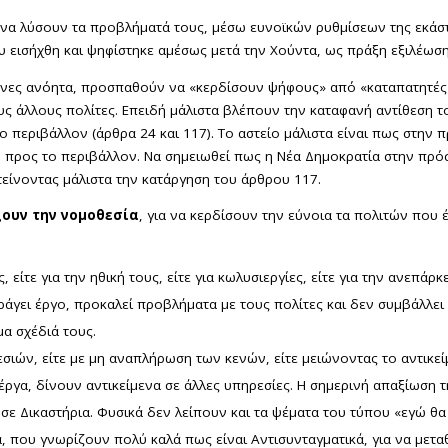
να λύσουν τα προβλήματά τους, μέσω ευνοϊκών ρυθμίσεων της εκάσ
 εισήχθη και ψηφίστηκε αμέσως μετά την Χούντα, ως πράξη εξιλέωση
ενες ανόητα, προσπαθούν να «κερδίσουν ψήφους» από «καταπατητές» 
ους άλλους πολίτες. Επειδή μάλιστα βλέπουν την καταφανή αντίθεση
ο περιβάλλον (άρθρα 24 και 117). Το αστείο μάλιστα είναι πως στη
κό προς το περιβάλλον. Να σημειωθεί πως η Νέα Δημοκρατία στην πρό
τείνοντας μάλιστα την κατάργηση του άρθρου 117.
ουν την νομοθεσία
, για να κερδίσουν την εύνοια τα πολιτών που
ίτε για την ηθική τους, είτε για κωλυσιεργίες, είτε για την ανεπάρκε
άγει έργο, προκαλεί προβλήματα με τους πολίτες και δεν συμβάλλει 
μα σχέδιά τους.
ιών, είτε με μη αναπλήρωση των κενών, είτε μειώνοντας το αντικ
έργα, δίνουν αντικείμενα σε άλλες υπηρεσίες. Η σημερινή απαξίωση τ
σε Δικαστήρια. Φυσικά δεν λείπουν και τα ψέματα του τύπου «εγώ θα
 που γνωρίζουν πολύ καλά πως είναι Αντισυνταγματικά, για να μετα