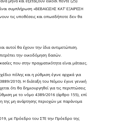
ανά μήνα και εξετάζουν είκοσι πέντε (25)
είναι συμπλήρωση «ΒΕΒΑΙΩΣΗΣ ΚΑΤ’ ΕΞΑΙΡΕΣΗ
ίνουν τις υποθέσεις και οπωσδήποτε δεν θα
 αυτοί θα έχουν την ίδια αντιμετώπιση.
πιτρέπει την οικοδόμηση δασών.
ασίες που στην πραγματικότητα είναι μάταιες.
χέδιο πόλης και η ρύθμιση έγινε αρχικά για
3889/2010). Η διάταξη του Νόμου έγινε γενική
εται ότι θα δημιουργηθεί για τις περιπτώσεις
ρύθμιση με το νόμο 4389/2016 (άρθρο 155), επί
ση της μη ανάρτησης περιοχών με παράνομα
019, με Πρόεδρο του ΣΤΕ την Πρόεδρο της