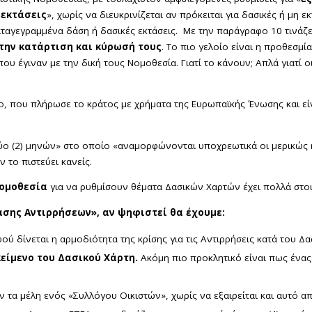
 εκτάσεις
», χωρίς να διευκρινίζεται αν πρόκειται για δασικές ή μη εκ
καταγεγραμμένα δάση ή δασικές εκτάσεις. Με την παράγραφο 10 τινά
 την κατάρτιση και κύρωσή τους
. Το πιο γελοίο είναι η προθεσμ
που έγιναν με την δική τους Νομοθεσία. Γιατί το κάνουν; Απλά γιατί ο
γο, που πλήρωσε το κράτος με χρήματα της Ευρωπαϊκής Ένωσης και εί
δύο (2) μηνών» στο οποίο «αναμορφώνονται υποχρεωτικά οι μερικώς 
ν το πιστεύει κανείς.
νομοθεσία
για να ρυθμίσουν θέματα Δασικών Χαρτών έχει πολλά στοι
τασης Αντιρρήσεων», αν ψηφιστεί θα έχουμε:
ύ δίνεται η αρμοδιότητα της κρίσης για τις Αντιρρήσεις κατά του Δ
κείμενο του Δασικού Χάρτη.
Ακόμη πιο προκλητικό είναι πως ένας
ν τα μέλη ενός «Συλλόγου Οικιστών», χωρίς να εξαιρείται και αυτό α