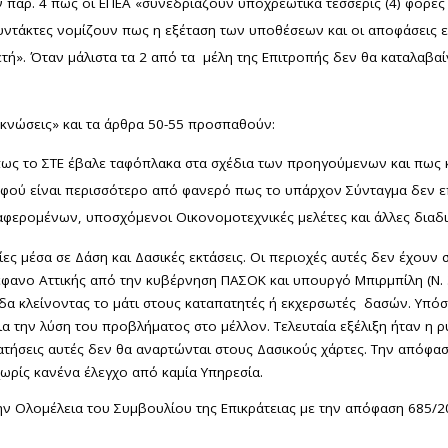
 παρ. 4 πως οι ΕΠΕΑ «συνεδριάζουν υποχρεωτικά τέσσερις (4) φορές 
υντάκτες νομίζουν πως η εξέταση των υποθέσεων και οι αποφάσεις 
τή». Όταν μάλιστα τα 2 από τα μέλη της Επιτροπής δεν θα καταλαβα
πυκνώσεις» και τα άρθρα 50-55 προσπαθούν:
 το ΣΤΕ έβαλε ταφόπλακα στα σχέδια των προηγούμενων και πως και
αφού είναι περισσότερο από φανερό πως το υπάρχον Σύνταγμα δεν ε
φερομένων, υποσχόμενοι Οικονομοτεχνικές μελέτες και άλλες διαδικ
ς μέσα σε Δάση και Δασικές εκτάσεις. Οι περιοχές αυτές δεν έχουν σ
έφανο Αττικής από την κυβέρνηση ΠΑΣΟΚ και υπουργό Μπιρμπίλη (Ν. 
δα κλείνοντας το μάτι στους καταπατητές ή εκχερσωτές δασών. Υπόσχ
ια την λύση του προβλήματος στο μέλλον. Τελευταία εξέλιξη ήταν η 
τήσεις αυτές δεν θα αναρτώνται στους Δασικούς χάρτες. Την απόφα
χωρίς κανένα έλεγχο από καμία Υπηρεσία.
ην Ολομέλεια του Συμβουλίου της Επικράτειας με την απόφαση 685/2