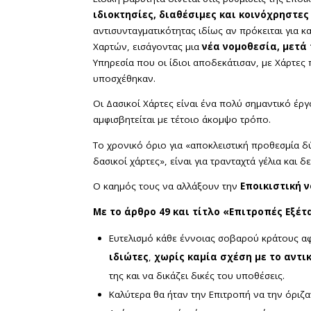
ιδιοκτησίες, διαθέσιμες και κοινόχρηστες
αντισυνταγματικότητας ιδίως αν πρόκειται για 
Χαρτών, εισάγοντας μια
νέα νομοθεσία, μετά
Υπηρεσία που οι ίδιοι αποδεκάτισαν, με Χάρτες 
υποσχέθηκαν.
Οι Δασικοί Χάρτες είναι ένα πολύ σημαντικό έρ
αμφισβητείται με τέτοιο άκομψο τρόπο.
Το χρονικό όριο για «αποκλειστική προθεσμία 
δασικοί χάρτες», είναι για τρανταχτά γέλια και δε
Ο καημός τους να αλλάξουν την
Εποικιστική 
Με το άρθρο 49 και τίτλο «Επιτροπές Εξέ
Ευτελισμό κάθε έννοιας σοβαρού κράτους αφο
ιδιώτες
,
χωρίς καμία σχέση με το αντι
της και να δικάζει δικές του υποθέσεις.
Καλύτερα θα ήταν την Επιτροπή να την όριζα