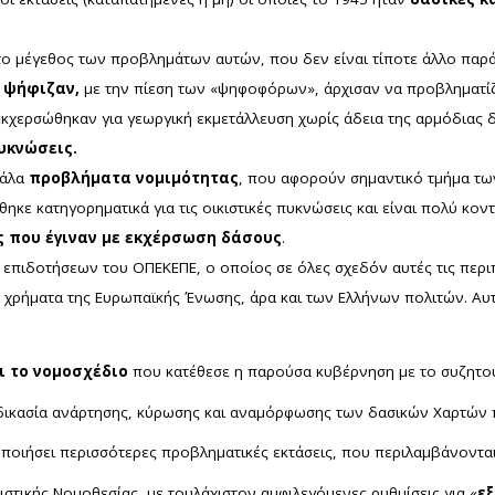
ν το μέγεθος των προβλημάτων αυτών, που δεν είναι τίποτε άλλο παρ
υ ψήφιζαν,
με την πίεση των «ψηφοφόρων», άρχισαν να προβληματίζο
εκχερσώθηκαν για γεωργική εκμετάλλευση χωρίς άδεια της αρμόδιας δ
υκνώσεις.
γάλα
προβλήματα νομιμότητας
, που αφορούν σημαντικό τμήμα των
ηκε κατηγορηματικά για τις οικιστικές πυκνώσεις και είναι πολύ κον
ύς που έγιναν με εκχέρσωση δάσους
.
 επιδοτήσεων του ΟΠΕΚΕΠΕ, ο οποίος σε όλες σχεδόν αυτές τις περιπ
ε χρήματα της Ευρωπαϊκής Ένωσης, άρα και των Ελλήνων πολιτών. Αυ
ι το νομοσχέδιο
που κατέθεσε η παρούσα κυβέρνηση με το συζητο
διαδικασία ανάρτησης, κύρωσης και αναμόρφωσης των δασικών Χαρτών
οποιήσει περισσότερες προβληματικές εκτάσεις, που περιλαμβάνονται
κιστικής Νομοθεσίας, με τουλάχιστον αμφιλεγόμενες ρυθμίσεις για «
ε