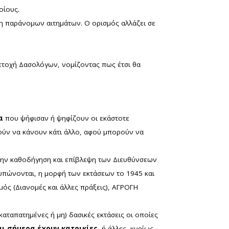
οίους.
η παράνομων αιτημάτων. Ο ορισμός αλλάζει σε
ετοχή Δασολόγων, νομίζοντας πως έτσι θα
α
που ψήφισαν ή ψηφίζουν οι εκάστοτε
ορούν να κάνουν κάτι άλλο, αφού μπορούν να
την καθοδήγηση και επίβλεψη των Διευθύνσεων
τυπώνονται, η μορφή των εκτάσεων το 1945 και
μός (Διανομές και άλλες πράξεις), ΑΓΡΟΓΗ
καταπατημένες ή μη) δασικές εκτάσεις οι οποίες
αι σήμερα έχουν κατοικίες,
ή άλλες, κυρίως