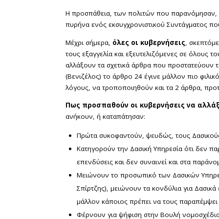
Η προσπάθεια, των πολιτών που παρανόμησαν, 
πυρήνα ενός εκσυγχρονιστικού Συντάγματος που
Μέχρι σήμερα,
όλες οι κυβερνήσεις
, σκεπτόμ
τους εξαγγελία και εξευτελιζόμενες σε όλους τ
αλλάξουν τα σχετικά άρθρα που προστατεύουν τ
(Βενιζέλος) το άρθρο 24 έγινε μάλλον πιο φιλι
λόγους, να τροποποιηθούν και τα 2 άρθρα, προ
Πως προσπαθούν οι κυβερνήσεις να αλλάξ
ανήκουν, ή καταπάτησαν:
Πρώτα συκοφαντούν, ψευδώς, τους Δασικούς, ε
Κατηγορούν την Δασική Υπηρεσία ότι δεν παρ
επενδύσεις και δεν συναινεί και στα παράνο
Μειώνουν το προσωπικό των Δασικών Υπηρεσ
Σπίρτζης), μειώνουν τα κονδύλια για Δασικά 
μάλλον κάποιος πρέπει να τους παραπέμψει 
Φέρνουν για ψήφιση στην Βουλή νομοσχέδια,