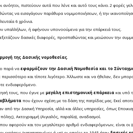
 ανόητοι, πιστεύουν αυτά που λένε και αυτό τους κάνει 2 φορές γελ
θώντας να εισαγάγουν παράθυρα νομιμοποιήσεων, ή την ικανοποίησ
λευταία 6 χρόνια.
ών υπαλλήλων, ή αφήνουν υπονοούμενα για την επάρκειά τους.
εξετάζουν δασικές διαφορές, προσπαθώντας και μειώσουν την συμμ
ρμογή της Δασικής νομοθεσίας
.
λο παρά να
εφαρμόζουν την Δασική Νομοθεσία και το Σύνταγμ
τε περισσότερο και τίποτε λιγότερο. Άλλωστε και να ήθελαν, δεν μπ
τε ενδιαφερόμενο.
τησή τους, που έγινε με
μεγάλη επιστημονική επάρκεια
και υπό 
ροβλήματα
που έχουν σχέση με τα δάση της πατρίδας μας. Εκεί απο
αν από την Δασική Υπηρεσία, αλλά και άλλες υπηρεσίες, όπως Εποικισ
 πόλης), Ακτογραμμή (Αιγιαλός, παραλία), αναδασμοί.
 που αφορούν και τον μεγαλύτερο αριθμό ενδιαφερόμενων, είναι οι (
οι εκτάσεις (καταπατημένες ή μη) οι οποίες το 1945 ήταν
δασικές κ