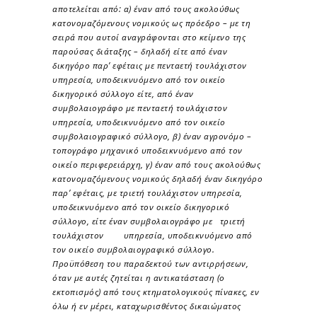
αποτελείται από: α) έναν από τους ακολούθως
κατονομαζόμενους νομικούς ως πρόεδρο – με τη
σειρά που αυτοί αναγράφονται στο κείμενο της
παρούσας διάταξης – δηλαδή είτε από έναν
δικηγόρο παρ’ εφέταις με πενταετή τουλάχιστον
υπηρεσία, υποδεικνυόμενο από τον οικείο
δικηγορικό σύλλογο είτε, από έναν
συμβολαιογράφο με πενταετή τουλάχιστον
υπηρεσία, υποδεικνυόμενο από τον οικείο
συμβολαιογραφικό σύλλογο, β) έναν αγρονόμο –
τοπογράφο μηχανικό υποδεικνυόμενο από τον
οικείο περιφερειάρχη, γ) έναν από τους ακολούθως
κατονομαζόμενους νομικούς δηλαδή έναν δικηγόρο
παρ’ εφέταις, με τριετή τουλάχιστον υπηρεσία,
υποδεικνυόμενο από τον οικείο δικηγορικό
σύλλογο, είτε έναν συμβολαιογράφο με τριετή
τουλάχιστον υπηρεσία, υποδεικνυόμενο από
τον οικείο συμβολαιογραφικό σύλλογο.
Προϋπόθεση του παραδεκτού των αντιρρήσεων,
όταν με αυτές ζητείται η αντικατάσταση (ο
εκτοπισμός) από τους κτηματολογικούς πίνακες, εν
όλω ή εν μέρει, καταχωρισθέντος δικαιώματος