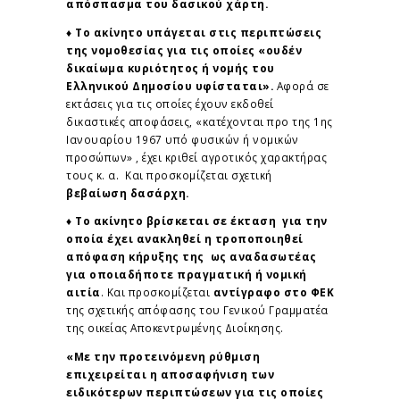
απόσπασμα του δασικού χάρτη.
♦ Το ακίνητο υπάγεται στις περιπτώσεις
της νομοθεσίας για τις οποίες «ουδέν
δικαίωμα κυριότητος ή νομής του
Ελληνικού Δημοσίου υφίσταται».
Αφορά σε
εκτάσεις για τις οποίες έχουν εκδοθεί
δικαστικές αποφάσεις, «κατέχονται προ της 1ης
Ιανουαρίου 1967 υπό φυσικών ή νομικών
προσώπων» , έχει κριθεί αγροτικός χαρακτήρας
τους κ. α. Και προσκομίζεται σχετική
βεβαίωση δασάρχη.
♦ Το ακίνητο βρίσκεται σε έκταση για την
οποία έχει ανακληθεί η τροποποιηθεί
απόφαση κήρυξης της ως αναδασωτέας
για οποιαδήποτε πραγματική ή νομική
αιτία
. Και προσκομίζεται
αντίγραφο στο ΦΕΚ
της σχετικής απόφασης του Γενικού Γραμματέα
της οικείας Αποκεντρωμένης Διοίκησης.
«Με την προτεινόμενη ρύθμιση
επιχειρείται η αποσαφήνιση των
ειδικότερων περιπτώσεων για τις οποίες