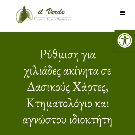
Ανοίξτε τη γραμμή εργαλείων
ΑΡΧΙΚΗ
ΥΠΗΡΕΣΙΕΣ
Ρύθμιση για
ΕΡΓΑ
χιλιάδες ακίνητα σε
ΔΑΣΙΚΟΙ ΧΑΡΤΕΣ
ΨΗΦΙΑΚΗ
Δασικούς Χάρτες,
ΧΑΡΤΟΓΡΑΦΗΣΗ
ΝΕΑ
Κτηματολόγιο και
ΕΠΙΚΟΙΝΩΝΙΑ
αγνώστου ιδιοκτήτη