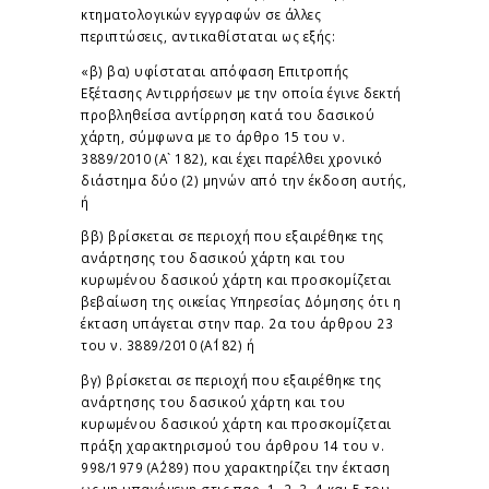
κτηματολογικών εγγραφών σε άλλες
περιπτώσεις, αντικαθίσταται ως εξής:
«β) βα) υφίσταται απόφαση Επιτροπής
Εξέτασης Αντιρρήσεων με την οποία έγινε δεκτή
προβληθείσα αντίρρηση κατά του δασικού
χάρτη, σύμφωνα με το άρθρο 15 του ν.
3889/2010 (Α` 182), και έχει παρέλθει χρονικό
διάστημα δύο (2) μηνών από την έκδοση αυτής,
ή
ββ) βρίσκεται σε περιοχή που εξαιρέθηκε της
ανάρτησης του δασικού χάρτη και του
κυρωμένου δασικού χάρτη και προσκομίζεται
βεβαίωση της οικείας Υπηρεσίας Δόμησης ότι η
έκταση υπάγεται στην παρ. 2α του άρθρου 23
του ν. 3889/2010 (Α΄182) ή
βγ) βρίσκεται σε περιοχή που εξαιρέθηκε της
ανάρτησης του δασικού χάρτη και του
κυρωμένου δασικού χάρτη και προσκομίζεται
πράξη χαρακτηρισμού του άρθρου 14 του ν.
998/1979 (Α΄289) που χαρακτηρίζει την έκταση
ως μη υπαγόμενη στις παρ. 1, 2, 3, 4 και 5 του