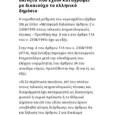
με δικαιούχο το ελληνικό
δημόσιο
Η νομοθετική ρύθμιση του νομοσχεδίου (άρθρο
38) με τίτλο: «Μεταφορά δηλώσεων άρθρου 2 ν.
2308/1995 στους τελικούς κτηματολογικούς
πίνακες – Προσθήκη περ. δ και ε στο άρθρο 11Α
του ν. 2308/1995» έχει ως εξής:
Στην παρ. 4 του άρθρου 11Α του ν. 2308/1995
(Α΄114), περί ένταξης περιοχών στο λειτουργούν
Κτηματολόγιο μετά την ολοκλήρωση του
ελέγχου νομιμότητας του άρθρου 3A του
ανωτέρω νόμου, προστίθενται περ. δ) και ε), ως
εξής:
«δ) Σε περίπτωση ακινήτου, επί του οποίου
στους τελικούς κτηματολογικούς πίνακες και
διαγράμματα έχει καταχωριστεί ως δικαιούχος
φυσικό ή νομικό πρόσωπο ή το Ελληνικό
Δημόσιο και επί του ιδίου ακινήτου έχουν
υποβληθεί αίτηση διόρθωσης του άρθρου 6α
και δήλωση του άρθρου 2 για δικαίωμα