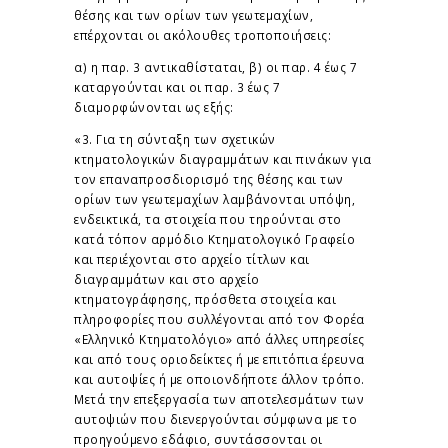
θέσης και των ορίων των γεωτεμαχίων,
επέρχονται οι ακόλουθες τροποποιήσεις:
α) η παρ. 3 αντικαθίσταται, β) οι παρ. 4 έως 7
καταργούνται και οι παρ. 3 έως 7
διαμορφώνονται ως εξής:
«3. Για τη σύνταξη των σχετικών
κτηματολογικών διαγραμμάτων και πινάκων για
τον επαναπροσδιορισμό της θέσης και των
ορίων των γεωτεμαχίων λαμβάνονται υπόψη,
ενδεικτικά, τα στοιχεία που τηρούνται στο
κατά τόπον αρμόδιο Κτηματολογικό Γραφείο
και περιέχονται στο αρχείο τίτλων και
διαγραμμάτων και στο αρχείο
κτηματογράφησης, πρόσθετα στοιχεία και
πληροφορίες που συλλέγονται από τον Φορέα
«Ελληνικό Κτηματολόγιο» από άλλες υπηρεσίες
και από τους οριοδείκτες ή με επιτόπια έρευνα
και αυτοψίες ή με οποιονδήποτε άλλον τρόπο.
Μετά την επεξεργασία των αποτελεσμάτων των
αυτοψιών που διενεργούνται σύμφωνα με το
προηγούμενο εδάφιο, συντάσσονται οι