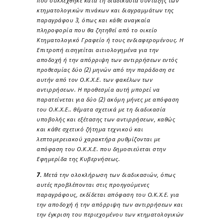
κτηματολογικών πινάκων και διαγραμμάτων της
παραγράφου 3, όπως και κάθε αναγκαία
πληροφορία που θα ζητηθεί από το οικείο
Κτηματολογικό Γραφείο ή τους ενδιαφερομένους. Η
Επιτροπή εισηγείται αιτιολογημένα για την
αποδοχή ή την απόρριψη των αντιρρήσεων εντός
προθεσμίας δύο (2) μηνών από την παράδοση σε
αυτήν από τον Ο.Κ.Χ.Ε. των φακέλων των
αντιρρήσεων. Η προθεσμία αυτή μπορεί να
παρατείνεται για δύο (2) ακόμη μήνες με απόφαση
του Ο.Κ.Χ.Ε.. θέματα σχετικά με τη διαδικασία
υποβολής και εξέτασης των αντιρρήσεων, καθώς
και κάθε σχετικό ζήτημα τεχνικού και
λεπτομερειακού χαρακτήρα ρυθμίζονται με
απόφαση του Ο.Κ.Χ.Ε. που δημοσιεύεται στην
Εφημερίδα της Κυβερνήσεως.
7.
Μετά την ολοκλήρωση των διαδικασιών, όπως
αυτές προβλέπονται στις προηγούμενες
παραγράφους, εκδίδεται απόφαση του Ο.Κ.Χ.Ε. για
την αποδοχή ή την απόρριψη των αντιρρήσεων και
την έγκριση του περιεχομένου των κτηματολογικών