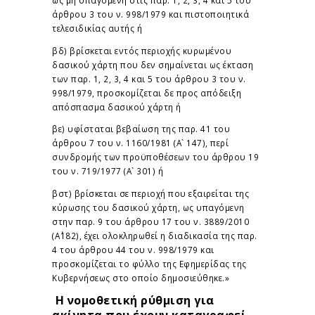
άρθρου 3 του ν. 998/1979 και πιστοποιητικά
τελεσιδικίας αυτής ή
βδ) βρίσκεται εντός περιοχής κυρωμένου
δασικού χάρτη που δεν σημαίνεται ως έκταση
των παρ. 1, 2, 3, 4 και 5 του άρθρου 3 του ν.
998/1979, προσκομίζεται δε προς απόδειξη
απόσπασμα δασικού χάρτη ή
βε) υφίσταται βεβαίωση της παρ. 41 του
άρθρου 7 του ν. 1160/1981 (Α` 147), περί
συνδρομής των προϋποθέσεων του άρθρου 19
του ν. 719/1977 (Α` 301) ή
βστ) βρίσκεται σε περιοχή που εξαιρείται της
κύρωσης του δασικού χάρτη, ως υπαγόμενη
στην παρ. 9 του άρθρου 17 του ν. 3889/2010
(Α΄182), έχει ολοκληρωθεί η διαδικασία της παρ.
4 του άρθρου 44 του ν. 998/1979 και
προσκομίζεται το φύλλο της Εφημερίδας της
Κυβερνήσεως στο οποίο δημοσιεύθηκε.»
Η νομοθετική ρύθμιση για
ακίνητα που έχουν καταγραφεί