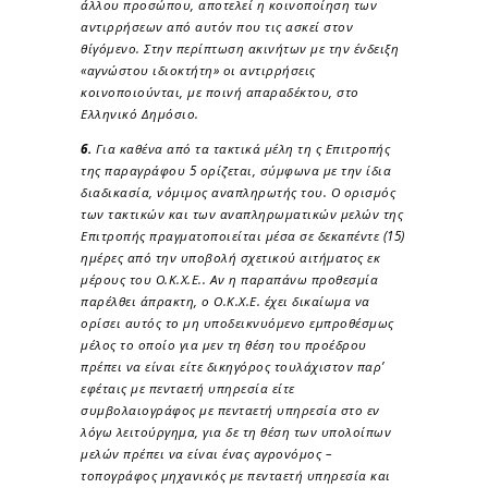
άλλου προσώπου, αποτελεί η κοινοποίηση των
αντιρρήσεων από αυτόν που τις ασκεί στον
θίγόμενο. Στην περίπτωση ακινήτων με την ένδειξη
«αγνώστου ιδιοκτήτη» οι αντιρρήσεις
κοινοποιούνται, με ποινή απαραδέκτου, στο
Ελληνικό Δημόσιο.
6.
Για καθένα από τα τακτικά μέλη τη ς Επιτροπής
της παραγράφου 5 ορίζεται, σύμφωνα με την ίδια
διαδικασία, νόμιμος αναπληρωτής του. Ο ορισμός
των τακτικών και των αναπληρωματικών μελών της
Επιτροπής πραγματοποιείται μέσα σε δεκαπέντε (15)
ημέρες από την υποβολή σχετικού αιτήματος εκ
μέρους του Ο.Κ.Χ.Ε.. Αν η παραπάνω προθεσμία
παρέλθει άπρακτη, ο Ο.Κ.Χ.Ε. έχει δικαίωμα να
ορίσει αυτός το μη υποδεικνυόμενο εμπροθέσμως
μέλος το οποίο για μεν τη θέση του προέδρου
πρέπει να είναι είτε δικηγόρος τουλάχιστον παρ’
εφέταις με πενταετή υπηρεσία είτε
συμβολαιογράφος με πενταετή υπηρεσία στο εν
λόγω λειτούργημα, για δε τη θέση των υπολοίπων
μελών πρέπει να είναι ένας αγρονόμος –
τοπογράφος μηχανικός με πενταετή υπηρεσία και