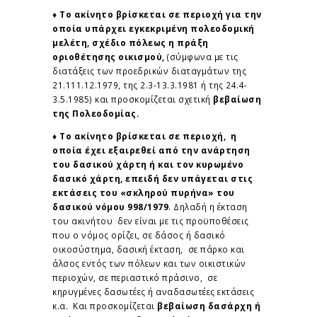
♦ Το ακίνητο βρίσκεται σε περιοχή για την
οποία υπάρχει εγκεκριμένη πολεοδομική
μελέτη, σχέδιο πόλεως η πράξη
οριοθέτησης οικισμού,
(σύμφωνα με τις
διατάξεις των προεδρικών διαταγμάτων της
21.111.12.1979, της 2.3-13.3.1981 ή της 24.4-
3.5.1985) και προσκομίζεται σχετική
βεβαίωση
της Πολεοδομίας.
♦ Το ακίνητο βρίσκεται σε περιοχή, η
οποία έχει εξαιρεθεί από την ανάρτηση
του δασικού χάρτη ή και τον κυρωμένο
δασικό χάρτη, επειδή δεν υπάγεται στις
εκτάσεις του «σκληρού πυρήνα» του
δασικού νόμου 998/1979
. Δηλαδή η έκταση
του ακινήτου δεν είναι με τις προϋποθέσεις
που ο νόμος ορίζει, σε δάσος ή δασικό
οικοσύστημα, δασική έκταση, σε πάρκο και
άλσος εντός των πόλεων και των οικιστικών
περιοχών, σε περιαστικό πράσινο, σε
κηρυγμένες δασωτέες ή αναδασωτέες εκτάσεις
κ.α. Και προσκομίζεται
βεβαίωση δασάρχη ή