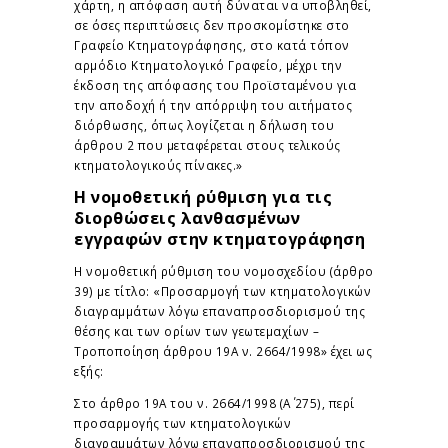
χάρτη, η απόφαση αυτή δύναται να υποβληθεί,
σε όσες περιπτώσεις δεν προσκομίστηκε στο
Γραφείο Κτηματογράφησης, στο κατά τόπον
αρμόδιο Κτηματολογικό Γραφείο, μέχρι την
έκδοση της απόφασης του Προϊσταμένου για
την αποδοχή ή την απόρριψη του αιτήματος
διόρθωσης, όπως λογίζεται η δήλωση του
άρθρου 2 που μεταφέρεται στους τελικούς
κτηματολογικούς πίνακες.»
Η νομοθετική ρύθμιση για τις
διορθώσεις λανθασμένων
εγγραφών στην κτηματογράφηση
Η νομοθετική ρύθμιση του νομοσχεδίου (άρθρο
39) με τίτλο: «Προσαρμογή των κτηματολογικών
διαγραμμάτων λόγω επαναπροσδιορισμού της
θέσης και των ορίων των γεωτεμαχίων –
Τροποποίηση άρθρου 19Α ν. 2664/1998» έχει ως
εξής:
Στο άρθρο 19Α του ν. 2664/1998 (Α΄ 275), περί
προσαρμογής των κτηματολογικών
διαγραμμάτων λόγω επαναπροσδιορισμού της