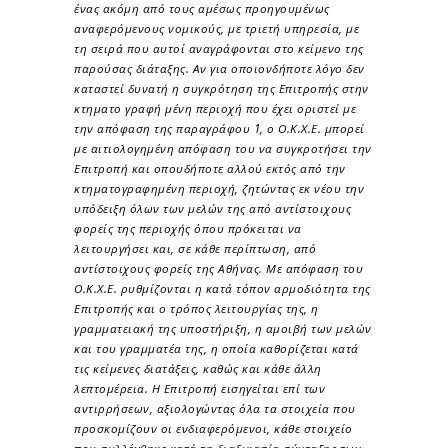
ένας ακόμη από τους αμέσως προηγουμένως
αναφερόμενους νομικούς, με τριετή υπηρεσία, με
τη σειρά που αυτοί αναγράφονται στο κείμενο της
παρούσας διάταξης. Αν για οποιονδήποτε λόγο δεν
καταστεί δυνατή η συγκρότηση της Επιτροπής στην
κτηματο γραφή μένη περιοχή που έχει οριστεί με
την απόφαση της παραγράφου 1, ο Ο.Κ.Χ.Ε. μπορεί
με αιτιολογημένη απόφαση του να συγκροτήσει την
Επιτροπή και οπουδήποτε αλλού εκτός από την
κτηματογραφημένη περιοχή, ζητώντας εκ νέου την
υπόδειξη όλων των μελών της από αντίστοιχους
φορείς της περιοχής όπου πρόκειται να
λειτουργήσει και, σε κάθε περίπτωση, από
αντίστοιχους φορείς της Αθήνας. Με απόφαση του
Ο.Κ.Χ.Ε. ρυθμίζονται η κατά τόπον αρμοδιότητα της
Επιτροπής και ο τρόπος λειτουργίας της, η
γραμματειακή της υποστήριξη, η αμοιβή των μελών
και του γραμματέα της, η οποία καθορίζεται κατά
τις κείμενες διατάξεις, καθώς και κάθε άλλη
λεπτομέρεια. Η Επιτροπή εισηγείται επί των
αντιρρήσεων, αξιολογώντας όλα τα στοιχεία που
προσκομίζουν οι ενδιαφερόμενοι, κάθε στοιχείο
που συλλέχθηκε κατά τη διαδικασία σύνταξης των