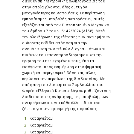
διεύθυνση ηλεκτρονικής αλληλογραφίας του
στην οποία γίνονται όλες οι τυχόν
μεταγενέστερες κοινοποιήσεις. Σε περίπτωση
εμπρόθεσμης υποβολής αντιρρήσεων, αυτές
εξετάζονται από τον Πιστοποιημένο Μηχανικό
του άρθρου 7 του ν. 5142/2024 (Α΄158). Μετά
την ολοκλήρωση της εξέτασης των αντιρρήσεων,
ο Φορέας εκδίδει απόφαση για την
αναμόρφωση των τελικών διαγραμμάτων και
πινάκων του επαναπροσδιορισμού και την
έγκριση του περιεχομένου τους, έπειτα
εισάγονται προς ενημέρωση στην ψηφιακή
χωρική και περιγραφική βάση και, τέλος,
κηρύσσει την περαίωση της διαδικασίας. Με
απόφαση του Διοικητικού Συμβουλίου του
Φορέα «Ελληνικό Κτηματολόγιο» ρυθμίζονται η
διαδικασία της ανάρτησης, της υποβολής των
αντιρρήσεων και για κάθε άλλο ειδικότερο
ζήτημα για την εφαρμογή της παρούσας.
[Καταργείται]
[Καταργείται]
[Καταργείται]