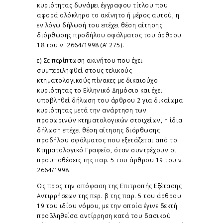
κυριότητας δυνάμει έγγραφου τίτλου που
αφορά ολόκληρο το ακίνητο ή μέρος αυτού, η
εν λόγω δήλωσή του επέχει θέση αίτησης
διόρθωσης προδήλου σφάλματος του άρθρου
18 του ν. 2664/1998 (Α’ 275).
ε) Σε περίπτωση ακινήτου που έχει
συμπεριληφθεί στους τελικούς
κτηματολογικούς πίνακες με δικαιούχο
κυριότητας το Ελληνικό Δημόσιο και έχει
υποβληθεί δήλωση του άρθρου 2 για δικαίωμα
κυριότητας μετά την ανάρτηση των
προσωρινών κτηματολογικών στοιχείων, η ίδια
δήλωση επέχει θέση αίτησης διόρθωσης
προδήλου σφάλματος που εξετάζεται από το
Κτηματολογικό Γραφείο, όταν συντρέχουν οι
προϋποθέσεις της παρ. 5 του άρθρου 19 του ν.
2664/1998.
Ως προς την απόφαση της Επιτροπής Εξέτασης
Αντιρρήσεων της περ. β της παρ. 5 του άρθρου
19 του ιδίου νόμου, με την οποία έγινε δεκτή
προβληθείσα αντίρρηση κατά του δασικού