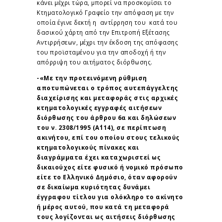
κάνει μέχρι τώρα, μπορεί να προσκομίσει το
Κτηματολογικό Γραφείο την απόφαση με την
οποία έγινε δεκτή η αντίρρηση του κατά του
δασικού χάρτη από την Επιτροπή Εξέτασης
Αντιρρήσεων, μέχρι την έκδοση της απόφασης
του προϊσταμένου για την αποδοχή ή την
απόρριψη του αιτήματος διόρθωσης.
-«Με την προτεινόμενη ρύθμιση
αποτυπώνεται ο τρόπος αυτεπάγγελτης
διαχείρισης και μεταφοράς στις αρχικές
κτηματολογικές εγγραφές αιτήσεων
διόρθωσης του άρθρου 6α και δηλώσεων
του ν. 2308/1995 (Α΄114), σε περίπτωση
ακινήτου, επί του οποίου στους τελικούς
κτηματολογικούς πίνακες και
διαγράμματα έχει καταχωριστεί ως
δικαιούχος είτε φυσικό ή νομικό πρόσωπο
είτε το Ελληνικό Δημόσιο, όταν αφορούν
σε δικαίωμα κυριότητας δυνάμει
έγγραφου τίτλου για ολόκληρο το ακίνητο
ή μέρος αυτού, που κατά τη μεταφορά
τους λογίζονται ως αιτήσεις διόρθωσης