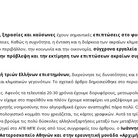
, ξηρασίες και καύσωνες
έχουν σημαντικές
επιπτώσεις στο φυ
ειες. Καθώς η συχνότητα, η ένταση και η διάρκεια των ακραίων κλιμ
 περιβάλλον, την κοινωνία και την οικονομία,
σύγχρονα εργαλεία
 την πρόβλεψη και την εκτίμηση των επιπτώσεων ακραίων σ
ή τριών Ελλήνων επιστημόνων,
διερεύνησε τις δυνατότητες και 
αι κλιματικών γεγονότων. Το σχετικό άρθρο δημοσιεύθηκε στο περι
ογές. Αφενός τα τελευταία 20-30 χρόνια έχουμε δορυφόρους, μετεωρολ
 είχαμε στο παρελθόν και πλέον έχουμε καταφέρει να μαζέψουμε μια 
τεχνητής νοημοσύνης που αλγοριθμικά έχουν αναπτυχθεί πάρα πολύ. 
ολογιστικό κομμάτι που χρειάζεται, τις κάρτες γραφικών. Αυτά τα τρί
να βρούμε τις πολύ δύσκολες αλληλοεξαρτήσεις μεταξύ των μεταβλη
εξηγεί στο ΑΠΕ-ΜΠΕ ένας από τους συγγραφείς του άρθρου, ο
Ιωάννη
 Αστεροσκοπείο Αθηνών και στην ερευνητική μονάδα «Αρχιμή