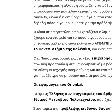
επιχειρησιακούς ή άλλους φορείς. Στην κατεύθ
αποφάσεων των μοντέλων τεχνητής νοημοσύνης κ
causality, δηλαδή η αιτιώδης συνάφεια, που κατ
δηλαδή πόσο σίγουροι είμαστε για την πρόβλεψ
«Ειδικά στις περιπτώσεις που χρειάζεται η λή
έχουμε ένα στοιχείο για το πόσο σίγουροι είμ
μηχανικής μάθησης», επισημαίνει στο ΑΠΕ-ΜΠΕ 
το Πανεπιστήμιο της Βαλένθια,
και ένας από
Ο κ. Παπουτσής συμπληρώνει: «Στο
επιχειρησ
πολιτική προστασία ή στην πυροσβεστική με βάσ
το σύστημα τεχνητής νοημοσύνης; Και αν κάτι π
για παράδειγμα να μπορούν αυτά τα μοντέλα τε
Οι εφαρμογές του OrionLab
Οι
τρεις Έλληνες συν-συγγραφείς του άρθρ
Εθνικού Μετσόβιου Πολυτεχνείου,
που έχει 
Στον τομέα της
πρόβλεψης κινδύνου δασική