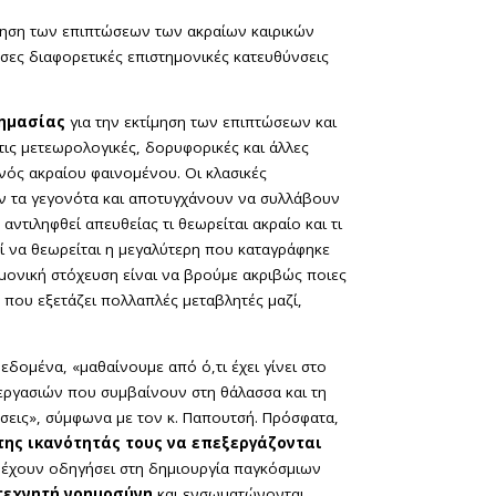
μηση των επιπτώσεων των ακραίων καιρικών
σες διαφορετικές επιστημονικές κατευθύνσεις
σημασίας
για την εκτίμηση των επιπτώσεων και
τις μετεωρολογικές, δορυφορικές και άλλες
νός ακραίου φαινομένου. Οι κλασικές
υν τα γεγονότα και αποτυγχάνουν να συλλάβουν
ντιληφθεί απευθείας τι θεωρείται ακραίο και τι
 να θεωρείται η μεγαλύτερη που καταγράφηκε
ημονική στόχευση είναι να βρούμε ακριβώς ποιες
 που εξετάζει πολλαπλές μεταβλητές μαζί,
ομένα, «μαθαίνουμε από ό,τι έχει γίνει στο
εργασιών που συμβαίνουν στη θάλασσα και τη
σεις», σύμφωνα με τον κ. Παπουτσή. Πρόσφατα,
της ικανότητάς τους να επεξεργάζονται
 έχουν οδηγήσει στη δημιουργία παγκόσμιων
 τεχνητή νοημοσύνη
και ενσωματώνονται