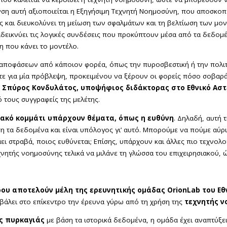
υνση αυτή αξιοποιείται η Εξηγήσιμη Τεχνητή Νοημοσύνη, που αποσκοπ
αι διευκολύνει τη μείωση των σφαλμάτων και τη βελτίωση των μοντέ
αδεικνύει τις λογικές συνδέσεις που προκύπτουν μέσα από τα δεδομέ
η που κάνει το μοντέλο.
ψη αποφάσεων από κάποιον φορέα, όπως την πυροσβεστική ή την πολιτ
αστε για μία πρόβλεψη, προκειμένου να ξέρουν οι φορείς πόσο σοβα
ο
Σπύρος Κονδυλάτος, υποψήφιος διδάκτορας στο Εθνικό Αστ
 τους συγγραφείς της μελέτης.
ιακό κομμάτι υπάρχουν θέματα, όπως η ευθύνη
. Δηλαδή, αυτή 
η τα δεδομένα και είναι υπόλογος γι’ αυτό. Μπορούμε να πούμε αύριο
άει στραβά, ποιος ευθύνεται; Επίσης, υπάρχουν και άλλες πιο τεχνο
χνητής νοημοσύνης τελικά να μιλάνε τη γλώσσα του επιχειρησιακού, 
ου αποτελούν μέλη της ερευνητικής ομάδας OrionLab του Ε
βάλει στο επίκεντρο την έρευνα γύρω από τη χρήση της
τεχνητής ν
ς πυρκαγιάς
με βάση τα ιστορικά δεδομένα, η ομάδα έχει αναπτύξε