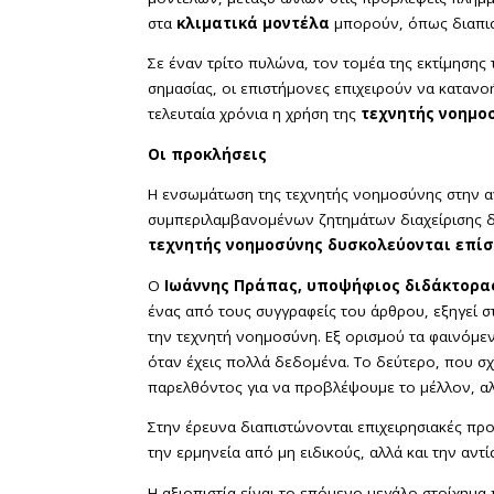
στα
κλιματικά μοντέλα
μπορούν, όπως διαπισ
Σε έναν τρίτο πυλώνα, τον τομέα της εκτίμησης
σημασίας, οι επιστήμονες επιχειρούν να καταν
τελευταία χρόνια η χρήση της
τεχνητής νοημο
Οι προκλήσεις
Η ενσωμάτωση της τεχνητής νοημοσύνης στην α
συμπεριλαμβανομένων ζητημάτων διαχείρισης 
τεχνητής νοημοσύνης δυσκολεύονται επίση
Ο
Ιωάννης Πράπας, υποψήφιος διδάκτορας
ένας από τους συγγραφείς του άρθρου, εξηγεί 
την τεχνητή νοημοσύνη. Εξ ορισμού τα φαινόμεν
όταν έχεις πολλά δεδομένα. Το δεύτερο, που σχε
παρελθόντος για να προβλέψουμε το μέλλον, αλλ
Στην έρευνα διαπιστώνονται επιχειρησιακές πρ
την ερμηνεία από μη ειδικούς, αλλά και την αντ
Η αξιοπιστία είναι το επόμενο μεγάλο στοίχημα