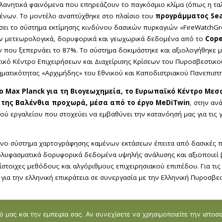
ανητικά φαινόμενα που επηρεάζουν το παγκόσμιο κλίμα (όπως η ταλά
νων. Το μοντέλο αναπτύχθηκε στο πλαίσιο του
προγράμματος Sea
σει το σύστημα εκτίμησης κινδύνου δασικών πυρκαγιών «FireWatchGre
ν μετεωρολογικά, δορυφορικά και γεωχωρικά δεδομένα από το
Cope
 που ξεπερνάει το 87%. Το σύστημα δοκιμάστηκε και αξιολογήθηκε μ
τικό Κέντρο Επιχειρήσεων και Διαχείρισης Κρίσεων του Πυροσβεστικού
ρηματικότητας «Αρχιμήδης» του Εθνικού και Καποδιστριακού Πανεπισ
ο Max Planck για τη Βιογεωχημεία, το Ευρωπαϊκό Κέντρο Μ
 της Βαλένθια προχωρά, μέσα από το έργο MeDiTwin
, στην αν
ύ εργαλείου που στοχεύει να εμβαθύνει την κατανόησή μας για τις γ
νο σύστημα χαρτογράφησης καμένων εκτάσεων έπειτα από δασικές πυ
λυφασματικά δορυφορικά δεδομένα υψηλής ανάλυσης και αξιοποιεί β
ίστοιχες μεθόδους και αλγόριθμους επιχειρησιακού επιπέδου. Για τι
α την ελληνική επικράτεια σε συνεργασία με την Ελληνική Πυροσβεσ
 μας και την εμπειρία σας. Αν συνεχίσετε να χρησιμοποιείτε την ιστοσ