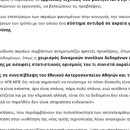
τώνουν οι ερευνητές, να βελτιώσουν τις προβλέψεις.
 των επιπτώσεων των ακραίων φαινομένων στην κοινωνία, την οικονο
οήσουν τον τρόπο με τον οποίο ένα
σύστημα αντιδρά σε ακραία γ
σύνης
.
νάλυση ακραίων συμβάντων αντιμετωπίζει αρκετές προκλήσεις, όπως
δεδομένων, όπως ο
χειρισμός δυναμικών συνόλων δεδομένων κ
ς με ασαφείς στατιστικούς ορισμούς του τι συνιστά ακραί
 σε συνεπίβλεψη του Εθνικού Αστεροσκοπείου Αθηνών και τ
στο ΑΠΕ-ΜΠΕ ότι «είναι σημαντικό να τονίσουμε το πόσο δύσκολη εί
α είναι extreme, άρα είναι σπάνια, πάρα πολύ σπάνια, ενώ αντίθετ
τίζεται και με την κλιματική αλλαγή, είναι ότι τα δεδομένα δεν είνα
ά το παρελθόν δεν είναι απαραίτητα ενδεικτικό».
οκλήσεις, που περιλαμβάνουν την πολυπλοκότητα των αποτελεσμάτων
ίσταση στην υιοθέτηση της νέας αυτής τεχνολογίας λόγω ανησυχιών σχ
 που καλείται να κερδίσει η τεχνητή νοημοσύνη, ώστε να μπορέσουν