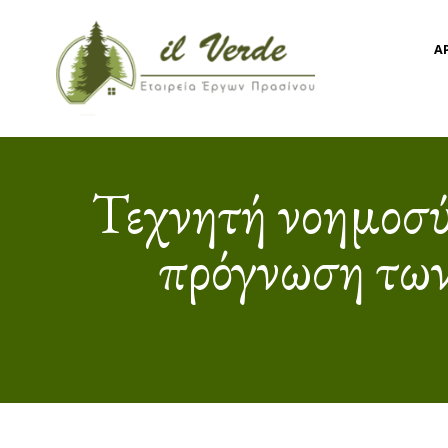
Α
Τεχνητή νοημοσύν
πρόγνωση των 