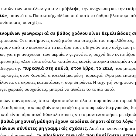
αυτών των μοντέλων για την πρόβλεψη, την ανίχνευση και την εκτί
ιο»
, απαντά ο κ. Παπουτσής. «Μέσα από αυτό το άρθρο βλέπουμε πό
ονίσουμε», συνεχίζει.
αινομένων γεωγραφικά σε βάθος χρόνου είναι θεμελιώδους 
ριασμού. Οι επιστήμονες αναζητούν στα στοιχεία του παρελθόντος, 
γουν από την κανονικότητα και άρα τους οδηγούν στην ανίχνευση ε
έως για την ανίχνευση των ακραίων γεγονότων, συχνά δεν εντοπίζο
ευνητές. «Δεν είναι εύκολο κοιτώντας κανείς ιστορικά δεδομένα να α
ράδειγμα την
πυρκαγιά στη Δαδιά, στον Έβρο, το 2023,
που μπορεί
 πυρκαγιές στον Καναδά, αποτελεί μια μέση πυρκαγιά. «Άρα μια επιστ
ίλονται σε ακραίες καταστάσεις», συμπληρώνει. Η τεχνητή νοημοσύνη
γεί χωρικές συσχετίσεις, μπορεί να αλλάξει το τοπίο αυτό.
αίων φαινομένων, όπου αξιοποιούνται όλα τα παραπάνω ιστορικά δεδ
ληλεπιδράσεις που συμβαίνουν μεταξύ ατμοσφαιρικών διεργασιών, δι
υτά είναι πάρα πολύ δύσκολο κανείς να τα μοντελοποιήσει με εξισώ
 βαθιά μηχανική μάθηση έχουν κερδίσει δημοτικότητα λόγω 
πώνουν σύνθετες μη γραμμικές σχέσεις.
Αυτά τα πλεονεκτήματα
ύρας ή πυρκαγιάς. Οι
υβριδικές τεχνικές που βασίζονται στην