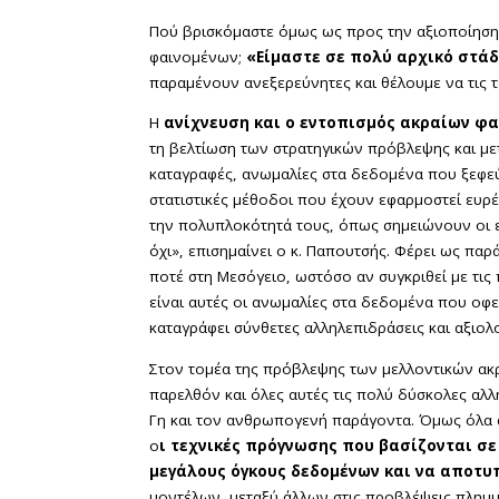
Πού βρισκόμαστε όμως ως προς την αξιοποίηση 
φαινομένων;
«Είμαστε σε πολύ αρχικό στάδ
παραμένουν ανεξερεύνητες και θέλουμε να τις τ
Η
ανίχνευση και ο εντοπισμός ακραίων φ
τη βελτίωση των στρατηγικών πρόβλεψης και μετ
καταγραφές, ανωμαλίες στα δεδομένα που ξεφεύ
στατιστικές μέθοδοι που έχουν εφαρμοστεί ευρ
την πολυπλοκότητά τους, όπως σημειώνουν οι ερ
όχι», επισημαίνει ο κ. Παπουτσής. Φέρει ως πα
ποτέ στη Μεσόγειο, ωστόσο αν συγκριθεί με τις
είναι αυτές οι ανωμαλίες στα δεδομένα που οφε
καταγράφει σύνθετες αλληλεπιδράσεις και αξιολο
Στον τομέα της πρόβλεψης των μελλοντικών ακρ
παρελθόν και όλες αυτές τις πολύ δύσκολες αλ
Γη και τον ανθρωπογενή παράγοντα. Όμως όλα α
ο
ι τεχνικές πρόγνωσης που βασίζονται σε
μεγάλους όγκους δεδομένων και να αποτυ
μοντέλων, μεταξύ άλλων στις προβλέψεις πλημμ