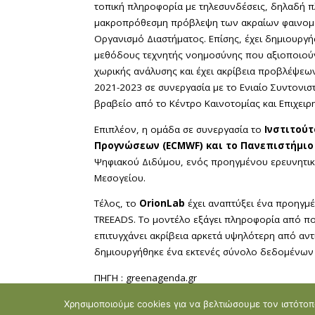
τοπική πληροφορία με τηλεσυνδέσεις, δηλαδή πλ
μακροπρόθεσμη πρόβλεψη των ακραίων φαινομέ
Οργανισμό Διαστήματος. Επίσης, έχει δημιουργή
μεθόδους τεχνητής νοημοσύνης που αξιοποιού
χωρικής ανάλυσης και έχει ακρίβεια προβλέψεων
2021-2023 σε συνεργασία με το Ενιαίο Συντονισ
βραβείο από το Κέντρο Καινοτομίας και Επιχει
Επιπλέον, η ομάδα σε συνεργασία το
Ινστιτούτ
Προγνώσεων (ECMWF) και το Πανεπιστήμιο
Ψηφιακού Διδύμου, ενός προηγμένου ερευνητικο
Μεσογείου.
Τέλος, το
OrionLab
έχει αναπτύξει ένα προηγμέ
TREEADS. Το μοντέλο εξάγει πληροφορία από πο
επιτυγχάνει ακρίβεια αρκετά υψηλότερη από αντ
δημιουργήθηκε ένα εκτενές σύνολο δεδομένων γι
ΠΗΓΗ : greenagenda.gr
Χρησιμοποιούμε cookies για να βελτιώσουμε τον ιστότοπό